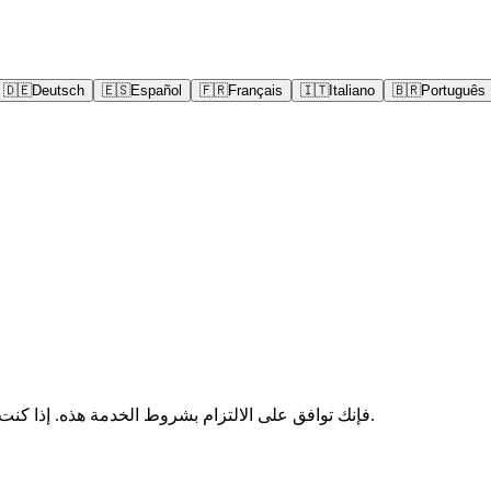
🇩🇪
Deutsch
🇪🇸
Español
🇫🇷
Français
🇮🇹
Italiano
🇧🇷
Português
باستخدامك لخدمة ParseJet ("الخدمة")، فإنك توافق على الالتزام بشروط الخدمة هذه. إذا كنت لا توافق، فلا تستخدم الخدمة.