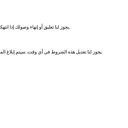
يجوز لنا تعليق أو إنهاء وصولك إذا انتهكت هذه الشروط. يمكنك حذف حسابك في أي وقت من صفحة الإعدادات. عند الإنهاء، سيتم حذف جميع البيانات المرتبطة بحسابك بشكل دائم.
يجوز لنا تعديل هذه الشروط في أي وقت. سيتم إبلاغ المستخدمين المسجلين بالتغييرات الجوهرية عبر البريد الإلكتروني. ويشكل الاستمرار في استخدام الخدمة بعد التغييرات قبولاً بالشروط المحدثة.