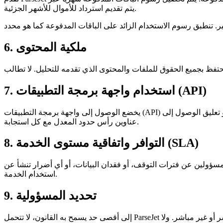
يتم تقديم استرداد للأموال للأشهر الجزئية.
6. ملكية المحتوى
7. استخدام واجهة برمجة التطبيقات (API)
يخضع الوصول إلى واجهة برمجة التطبيقات (API) لحدود المعدل وحصص الاستخدام الخاصة بباقتك. نحتفظ بالحق في تقييد أو تعليق الوصول إلى API إذا أشارت أنماط الاستخدام إلى إساءة استخدام. يتم توفير
عناوين رأس حدود المعدل مع كل استجابة.
8. التوافر واتفاقية مستوى الخدمة (SLA)
سؤولين عن فترات التوقف، أو فقدان البيانات، أو أي أضرار تنشأ عن
استخدام الخدمة.
9. تحديد المسؤولية
إلى أقصى حد يسمح به القانون، لا تتحمل ParseJet أي مسؤولية عن أي أضرار غير مباشرة أو عرضية أو خاصة أو تبعية أو عقابية، أو أي خسارة في الأرباح أو الإيرادات، سواء تكبدت بشكل مباشر أو غير مباشر. ولا