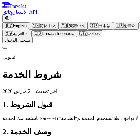
ParseJet
وثائق API
الأسعار
🇺🇸
English
🇨🇳
简体中文
🇹🇼
繁體中文
🇯🇵
日本語
🇰🇷
한국어
O'zbek
🇺🇿
Bahasa Indonesia
🇮🇩
العربية
🇸🇦
تسجيل الدخول
قانوني
شروط الخدمة
آخر تحديث: 21 مارس 2026
1. قبول الشروط
2. وصف الخدمة