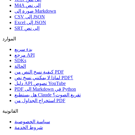
M4A إلى نص
صورة إلى Markdown
CSV إلى JSON
Excel إلى JSON
SRT إلى نص
الموارد
بدء سريع
مرجع API
SDKs
الحالة
كيفية نسخ النص من PDF
لماذا لا يمكنني نسخ نص PDF؟
دليل API نصوص YouTube
PDF إلى Markdown في Python
هل يستطيع Claude تفريغ الصوت؟
استخراج الجداول من PDF
القانونية
سياسة الخصوصية
شروط الخدمة