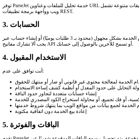
توفر ParseJet خدمة تحليل للملفات وعناوين URL تستخرج النص من تنسيقات متنوعة تشمل PDF، DOCX، مقاطع فيديو YouTube، صفحات الويب، الصور، الصوت، الفيديو، والمزيد. الخدمة متاحة عبر واجهة
ويب وواجهة برمجة تطبيقات REST.
3. الحسابات
يمكنك استخدام الخدمة بشكل مجهول (محدود بـ 3 طلبات يوميًا) أو إنشاء حساب عبر Google أو GitHub OAuth. أنت مسؤول عن الحفاظ على أمان مفاتيح واجهة برمجة التطبيقات (API) وبيانات اعتماد حسابك.
يجب ألا تشارك مفاتيح API أو تسمح للآخرين بالوصول إلى حسابك.
4. الاستخدام المقبول
أنت توافق على عدم:
م الخدمة لمعالجة محتوى غير قانوني أو ضار أو منتهك للحقوق
لة التحايل على حدود المعدل أو أنظمة كشف إساءة الاستخدام
إنشاء حسابات متعددة لتجاوز حدود الباقة
ية، أو فك تجميع، أو محاولة استخراج الكود المصدري للخدمة
 الخدمة لجمع بيانات من مواقع الويب بما ينتهك شروط خدمتها
إعادة بيع الخدمة دون اتفاقية مكتوبة
5. الباقات والفوترة
تقدم ParseJet باقات مجانية ومدفوعة. يتم تحصيل رسوم الباقات المدفوعة شهريًا عبر Stripe. يمكنك إلغاء اشتراكك في أي وقت من لوحة التحكم أو بوابة Stripe. يستمر الوصول حتى نهاية فترة الفوترة الحالية. لا