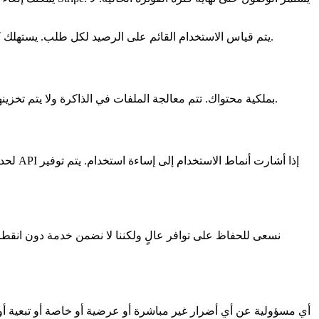
يتم قياس الاستخدام القائم على الرصيد لكل طلب. يستهلك كل تنسيق ملف عددًا مختلفًا من الرصيد كما هو موثق في صفحة التسعير. تنطبق رسوم الاستخدام الزائد على الباقات المدفوعة كما هو محدد.
تحتفظ بجميع الحقوق للملفات والمحتوى الذي تقدمه للتحليل. لا تطالب ParseJet بملكية محتواك. تتم معالجة الملفات في الذاكرة ولا يتم تخزينها أو مشاركتها أو استخدامها لأي غرض آخر غير تقديم الخدمة.
نسعى للحفاظ على توافر عالٍ ولكننا لا نضمن خدمة دون انقطا