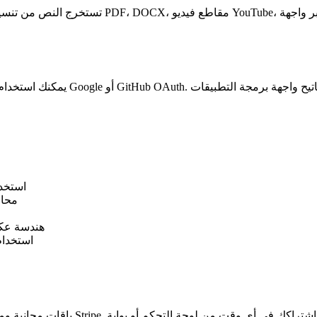
استخدا
محاو
هندسة عكس
استخدام