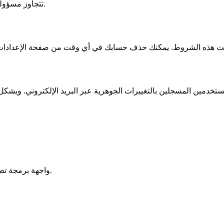
تتجاوز مسؤوليتنا الإجمالية المبلغ الذي دفعته لنا خلال الـ 12 شهرًا السابقة للمطالبة.
استخرج النص من أي ملف أو URL. واجهة برمجة تطبيقات واحدة لأكثر من 25 تنسيقًا.