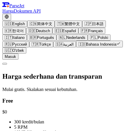
ParseJet
Harga
Dokumen API
🇺🇸
English
🇨🇳
简体中文
🇹🇼
繁體中文
🇯🇵
日本語
🇰🇷
한국어
🇩🇪
Deutsch
🇪🇸
Español
🇫🇷
Français
🇮🇹
Italiano
🇧🇷
Português
🇳🇱
Nederlands
🇵🇱
Polski
🇷🇺
Русский
🇹🇷
Türkçe
🇸🇦
العربية
🇮🇩
Bahasa Indonesia
🇺🇿
O'zbek
Masuk
Harga sederhana dan transparan
Mulai gratis. Skalakan sesuai kebutuhan.
Free
$0
300 kredit/bulan
5 RPM