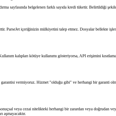
rma sayfasında belgelenen farklı sayıda kredi tüketir. Belirtildiği şekilde
ittir. ParseJet içeriğinizin mülkiyetini talep etmez. Dosyalar bellekte i
 Kullanım kalıpları kötüye kullanımı gösteriyorsa, API erişimini kısıtlama
t garantisi vermiyoruz. Hizmet "olduğu gibi" ve herhangi bir garanti ol
sonuçsal veya cezai nitelikteki herhangi bir zarardan veya doğrudan vey
rı aşmayacaktır.