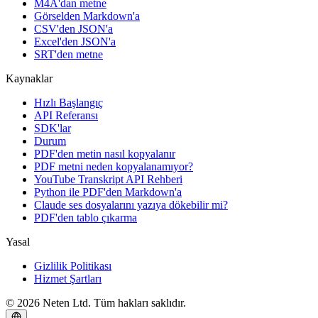
M4A'dan metne
Görselden Markdown'a
CSV'den JSON'a
Excel'den JSON'a
SRT'den metne
Kaynaklar
Hızlı Başlangıç
API Referansı
SDK'lar
Durum
PDF'den metin nasıl kopyalanır
PDF metni neden kopyalanamıyor?
YouTube Transkript API Rehberi
Python ile PDF'den Markdown'a
Claude ses dosyalarını yazıya dökebilir mi?
PDF'den tablo çıkarma
Yasal
Gizlilik Politikası
Hizmet Şartları
© 2026 Neten Ltd. Tüm hakları saklıdır.