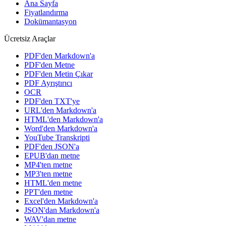
Ana Sayfa
Fiyatlandırma
Dokümantasyon
Ücretsiz Araçlar
PDF'den Markdown'a
PDF'den Metne
PDF'den Metin Çıkar
PDF Ayrıştırıcı
OCR
PDF'den TXT'ye
URL'den Markdown'a
HTML'den Markdown'a
Word'den Markdown'a
YouTube Transkripti
PDF'den JSON'a
EPUB'dan metne
MP4'ten metne
MP3'ten metne
HTML'den metne
PPT'den metne
Excel'den Markdown'a
JSON'dan Markdown'a
WAV'dan metne