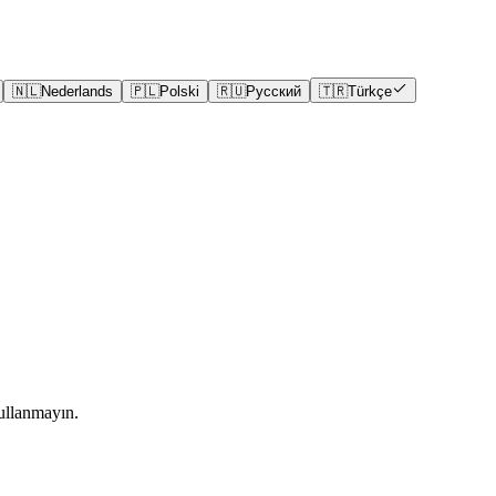
🇳🇱
Nederlands
🇵🇱
Polski
🇷🇺
Русский
🇹🇷
Türkçe
kullanmayın.