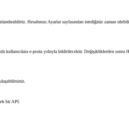
landırabiliriz. Hesabınızı Ayarlar sayfasından istediğiniz zaman silebilir
yıtlı kullanıcılara e-posta yoluyla bildirilecektir. Değişikliklerden son
laşabilirsiniz.
ek bir API.