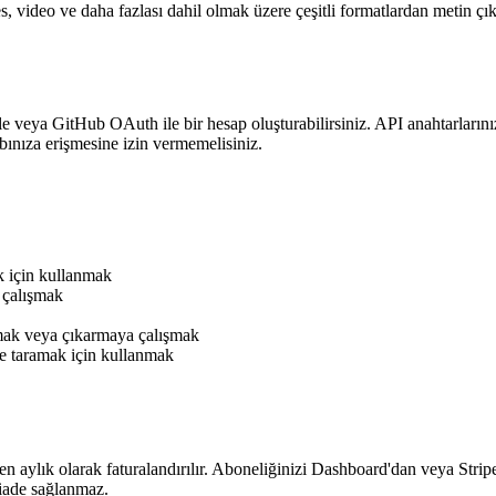
, video ve daha fazlası dahil olmak üzere çeşitli formatlardan metin çı
e veya GitHub OAuth ile bir hesap oluşturabilirsiniz. API anahtarlarınız
ınıza erişmesine izin vermemelisiniz.
ek için kullanmak
a çalışmak
mak veya çıkarmaya çalışmak
lde taramak için kullanmak
nden aylık olarak faturalandırılır. Aboneliğinizi Dashboard'dan veya Strip
iade sağlanmaz.