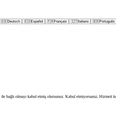
🇩🇪
Deutsch
🇪🇸
Español
🇫🇷
Français
🇮🇹
Italiano
🇧🇷
Português
ı ile bağlı olmayı kabul etmiş olursunuz. Kabul etmiyorsanız, Hizmeti 