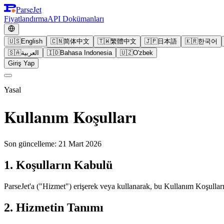
ParseJet
Fiyatlandırma
API Dokümanları
🇺🇸
English
🇨🇳
简体中文
🇹🇼
繁體中文
🇯🇵
日本語
🇰🇷
한국어
🇸🇦
العربية
🇮🇩
Bahasa Indonesia
🇺🇿
O'zbek
Giriş Yap
Yasal
Kullanım Koşulları
Son güncelleme: 21 Mart 2026
1. Koşulların Kabulü
ParseJet'a ("Hizmet") erişerek veya kullanarak, bu Kullanım Koşullar
2. Hizmetin Tanımı