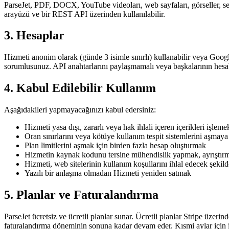
ParseJet, PDF, DOCX, YouTube videoları, web sayfaları, görseller, ses
arayüzü ve bir REST API üzerinden kullanılabilir.
3. Hesaplar
Hizmeti anonim olarak (günde 3 isimle sınırlı) kullanabilir veya Googl
sorumlusunuz. API anahtarlarını paylaşmamalı veya başkalarının hesab
4. Kabul Edilebilir Kullanım
Aşağıdakileri yapmayacağınızı kabul edersiniz:
Hizmeti yasa dışı, zararlı veya hak ihlali içeren içerikleri işlem
Oran sınırlarını veya kötüye kullanım tespit sistemlerini aşmay
Plan limitlerini aşmak için birden fazla hesap oluşturmak
Hizmetin kaynak kodunu tersine mühendislik yapmak, ayrıştır
Hizmeti, web sitelerinin kullanım koşullarını ihlal edecek şeki
Yazılı bir anlaşma olmadan Hizmeti yeniden satmak
5. Planlar ve Faturalandırma
ParseJet ücretsiz ve ücretli planlar sunar. Ücretli planlar Stripe üzeri
faturalandırma döneminin sonuna kadar devam eder. Kısmi aylar için 