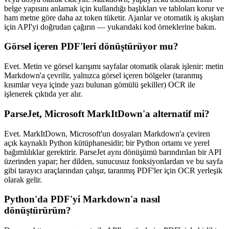
belge yapısını anlamak için kullandığı başlıkları ve tabloları korur ve
ham metne göre daha az token tüketir. Ajanlar ve otomatik iş akışları
için API'yi doğrudan çağırın — yukarıdaki kod örneklerine bakın.
Görsel içeren PDF'leri dönüştürüyor mu?
Evet. Metin ve görsel karışımı sayfalar otomatik olarak işlenir: metin
Markdown'a çevrilir, yalnızca görsel içeren bölgeler (taranmış
kısımlar veya içinde yazı bulunan gömülü şekiller) OCR ile
işlenerek çıktıda yer alır.
ParseJet, Microsoft MarkItDown'a alternatif mi?
Evet. MarkItDown, Microsoft'un dosyaları Markdown'a çeviren
açık kaynaklı Python kütüphanesidir; bir Python ortamı ve yerel
bağımlılıklar gerektirir. ParseJet aynı dönüşümü barındırılan bir API
üzerinden yapar; her dilden, sunucusuz fonksiyonlardan ve bu sayfa
gibi tarayıcı araçlarından çalışır, taranmış PDF'ler için OCR yerleşik
olarak gelir.
Python'da PDF'yi Markdown'a nasıl
dönüştürürüm?