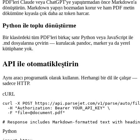
PDF'leri Claude veya ChatGPT'ye yapıştırmadan önce Markdown'a
dönüştürün. Markdown yapıyı bozmadan korur ve ham PDF metin
dökümüne kıyasla çok daha az token harcar.
Python ile toplu dönüştürme
Bir klasördeki tüm PDF'leri birkaç satır Python veya JavaScript ile
.md dosyalarına çevirin — kurulacak pandoc, marker ya da yerel
kütüphane yok.
API ile otomatikleştirin
Aynı aracı programatik olarak kullanın. Herhangi bir dil ile çalışır —
sadece HTTP.
cURL
curl -X POST https://api.parsejet.com/v1/parse/auto/fil
  -H "Authorization: Bearer YOUR_API_KEY" \

  -F "
file=@document.pdf
"

# Response includes Markdown-formatted text with headin
Python