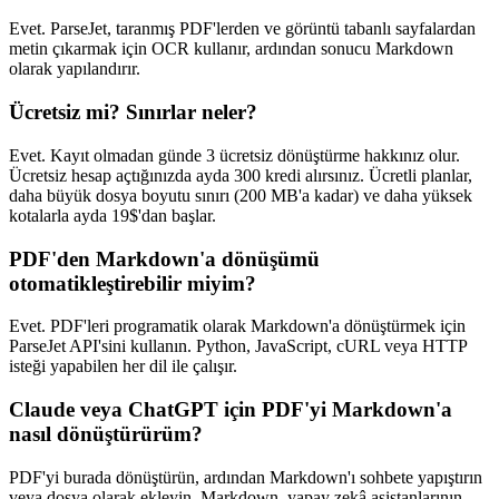
Evet. ParseJet, taranmış PDF'lerden ve görüntü tabanlı sayfalardan
metin çıkarmak için OCR kullanır, ardından sonucu Markdown
olarak yapılandırır.
Ücretsiz mi? Sınırlar neler?
Evet. Kayıt olmadan günde 3 ücretsiz dönüştürme hakkınız olur.
Ücretsiz hesap açtığınızda ayda 300 kredi alırsınız. Ücretli planlar,
daha büyük dosya boyutu sınırı (200 MB'a kadar) ve daha yüksek
kotalarla ayda 19$'dan başlar.
PDF'den Markdown'a dönüşümü
otomatikleştirebilir miyim?
Evet. PDF'leri programatik olarak Markdown'a dönüştürmek için
ParseJet API'sini kullanın. Python, JavaScript, cURL veya HTTP
isteği yapabilen her dil ile çalışır.
Claude veya ChatGPT için PDF'yi Markdown'a
nasıl dönüştürürüm?
PDF'yi burada dönüştürün, ardından Markdown'ı sohbete yapıştırın
veya dosya olarak ekleyin. Markdown, yapay zekâ asistanlarının