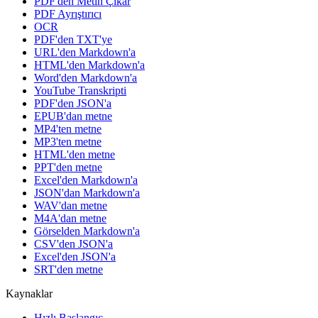
PDF'den Metin Çıkar
PDF Ayrıştırıcı
OCR
PDF'den TXT'ye
URL'den Markdown'a
HTML'den Markdown'a
Word'den Markdown'a
YouTube Transkripti
PDF'den JSON'a
EPUB'dan metne
MP4'ten metne
MP3'ten metne
HTML'den metne
PPT'den metne
Excel'den Markdown'a
JSON'dan Markdown'a
WAV'dan metne
M4A'dan metne
Görselden Markdown'a
CSV'den JSON'a
Excel'den JSON'a
SRT'den metne
Kaynaklar
Hızlı Başlangıç