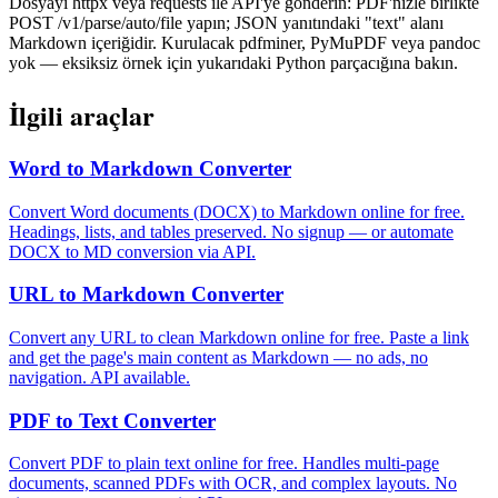
Dosyayı httpx veya requests ile API'ye gönderin: PDF'nizle birlikte
POST /v1/parse/auto/file yapın; JSON yanıtındaki "text" alanı
Markdown içeriğidir. Kurulacak pdfminer, PyMuPDF veya pandoc
yok — eksiksiz örnek için yukarıdaki Python parçacığına bakın.
İlgili araçlar
Word to Markdown Converter
Convert Word documents (DOCX) to Markdown online for free.
Headings, lists, and tables preserved. No signup — or automate
DOCX to MD conversion via API.
URL to Markdown Converter
Convert any URL to clean Markdown online for free. Paste a link
and get the page's main content as Markdown — no ads, no
navigation. API available.
PDF to Text Converter
Convert PDF to plain text online for free. Handles multi-page
documents, scanned PDFs with OCR, and complex layouts. No