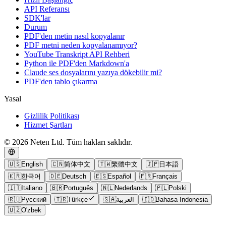
API Referansı
SDK'lar
Durum
PDF'den metin nasıl kopyalanır
PDF metni neden kopyalanamıyor?
YouTube Transkript API Rehberi
Python ile PDF'den Markdown'a
Claude ses dosyalarını yazıya dökebilir mi?
PDF'den tablo çıkarma
Yasal
Gizlilik Politikası
Hizmet Şartları
© 2026 Neten Ltd. Tüm hakları saklıdır.
🇺🇸
English
🇨🇳
简体中文
🇹🇼
繁體中文
🇯🇵
日本語
🇰🇷
한국어
🇩🇪
Deutsch
🇪🇸
Español
🇫🇷
Français
🇮🇹
Italiano
🇧🇷
Português
🇳🇱
Nederlands
🇵🇱
Polski
🇷🇺
Русский
🇹🇷
Türkçe
🇸🇦
العربية
🇮🇩
Bahasa Indonesia
🇺🇿
O'zbek