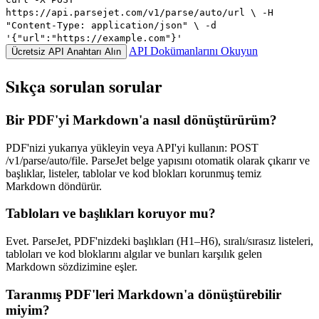
https://api.parsejet.com/v1/parse/auto/url \ -H
"Content-Type: application/json" \ -d
'{"url":"https://example.com"}'
API Dokümanlarını Okuyun
Ücretsiz API Anahtarı Alın
Sıkça sorulan sorular
Bir PDF'yi Markdown'a nasıl dönüştürürüm?
PDF'nizi yukarıya yükleyin veya API'yi kullanın: POST
/v1/parse/auto/file. ParseJet belge yapısını otomatik olarak çıkarır ve
başlıklar, listeler, tablolar ve kod blokları korunmuş temiz
Markdown döndürür.
Tabloları ve başlıkları koruyor mu?
Evet. ParseJet, PDF'nizdeki başlıkları (H1–H6), sıralı/sırasız listeleri,
tabloları ve kod bloklarını algılar ve bunları karşılık gelen
Markdown sözdizimine eşler.
Taranmış PDF'leri Markdown'a dönüştürebilir
miyim?