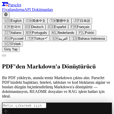
ParseJet
Fiyatlandırma
API Dokümanları
🇺🇸
English
🇨🇳
简体中文
🇹🇼
繁體中文
🇯🇵
日本語
🇰🇷
한국어
🇩🇪
Deutsch
🇪🇸
Español
🇫🇷
Français
🇮🇹
Italiano
🇧🇷
Português
🇳🇱
Nederlands
🇵🇱
Polski
🇷🇺
Русский
🇹🇷
Türkçe
🇸🇦
العربية
🇮🇩
Bahasa Indonesia
🇺🇿
O'zbek
Giriş Yap
PDF'den Markdown'a Dönüştürücü
Bir PDF yükleyin, anında temiz Markdown çıktısı alın. ParseJet
PDF'nizdeki başlıkları, listeleri, tabloları ve kod bloklarını algılar ve
bunları düzgün biçimlendirilmiş Markdown'a dönüştürür —
dokümantasyon, README dosyaları ve RAG işlem hatları için
ideal.