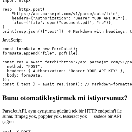
import httpx

resp = httpx.post(

    "https://api.parsejet.com/v1/parse/auto/file",

    headers={"Authorization": "Bearer YOUR_API_KEY"},

    files={"file": open("document.pdf", "rb")},

)

print(resp.json()["text"])  # Markdown with headings, t
JavaScript
const formData = new FormData();

formData.append("file", pdfFile);

const res = await fetch("https://api.parsejet.com/v1/pa
  method: "POST",

  headers: { Authorization: "Bearer YOUR_API_KEY" },

  body: formData,

});

const { text } = await res.json(); // Markdown-formatte
Bunu otomatikleştirmek mi istiyorsunuz?
ParseJet API, aynı ayrıştırma gücünü tek bir HTTP endpoint'i ile
sunar. ffmpeg yok, poppler yok, tesseract yok — sadece bir API
çağrısı.
curl -X POST