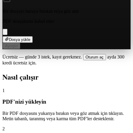
Bir dosyayı buraya bırakın veya
göz atın
PDF dosyalarını kabul eder
Dosya yükle
Ayrıştır
Ücretsiz — günde 3 istek, kayıt gerekmez.
ayda 300
Oturum aç
kredi ücretsiz için.
Nasıl çalışır
1
PDF'nizi yükleyin
Bir PDF dosyasını yukarıya bırakın veya göz atmak için tıklayın.
Metin tabanlı, taranmış veya karma tüm PDF'ler desteklenir.
2