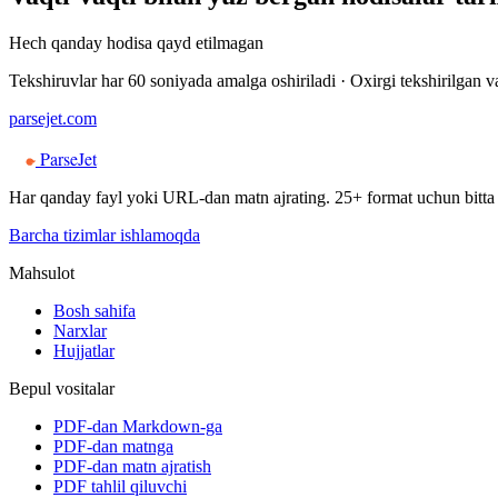
Hech qanday hodisa qayd etilmagan
Tekshiruvlar har 60 soniyada amalga oshiriladi ·
Oxirgi tekshirilgan v
parsejet.com
ParseJet
Har qanday fayl yoki URL-dan matn ajrating. 25+ format uchun bitta
Barcha tizimlar ishlamoqda
Mahsulot
Bosh sahifa
Narxlar
Hujjatlar
Bepul vositalar
PDF-dan Markdown-ga
PDF-dan matnga
PDF-dan matn ajratish
PDF tahlil qiluvchi