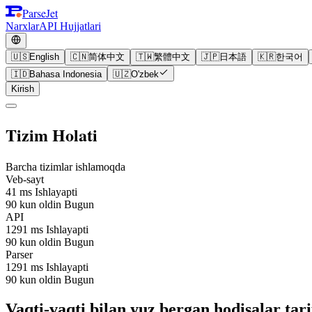
ParseJet
Narxlar
API Hujjatlari
🇺🇸
English
🇨🇳
简体中文
🇹🇼
繁體中文
🇯🇵
日本語
🇰🇷
한국어
🇮🇩
Bahasa Indonesia
🇺🇿
O'zbek
Kirish
Tizim Holati
Barcha tizimlar ishlamoqda
Veb-sayt
41 ms
Ishlayapti
90 kun oldin
Bugun
API
1291 ms
Ishlayapti
90 kun oldin
Bugun
Parser
1291 ms
Ishlayapti
90 kun oldin
Bugun
Vaqti-vaqti bilan yuz bergan hodisalar tari