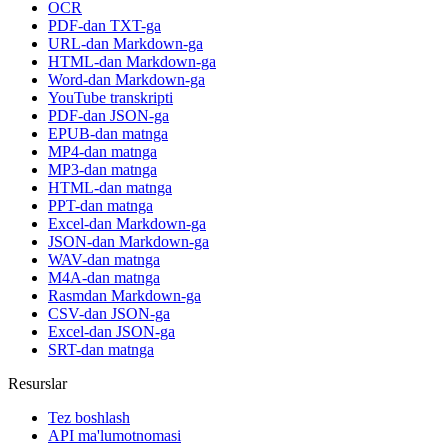
OCR
PDF-dan TXT-ga
URL-dan Markdown-ga
HTML-dan Markdown-ga
Word-dan Markdown-ga
YouTube transkripti
PDF-dan JSON-ga
EPUB-dan matnga
MP4-dan matnga
MP3-dan matnga
HTML-dan matnga
PPT-dan matnga
Excel-dan Markdown-ga
JSON-dan Markdown-ga
WAV-dan matnga
M4A-dan matnga
Rasmdan Markdown-ga
CSV-dan JSON-ga
Excel-dan JSON-ga
SRT-dan matnga
Resurslar
Tez boshlash
API ma'lumotnomasi