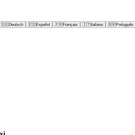
🇩🇪
Deutsch
🇪🇸
Español
🇫🇷
Français
🇮🇹
Italiano
🇧🇷
Português
xi