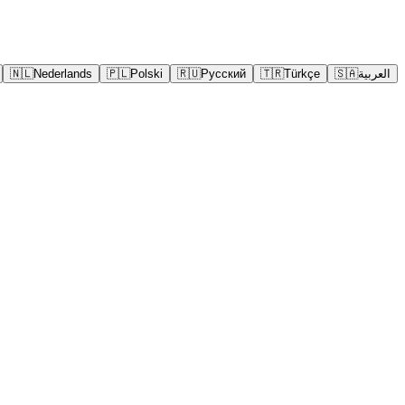
🇳🇱
Nederlands
🇵🇱
Polski
🇷🇺
Русский
🇹🇷
Türkçe
🇸🇦
العربية