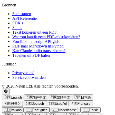
Bronnen
Snel starten
API Referentie
SDK's
Status
Tekst kopiëren uit een PDF
Waarom kan ik geen PDF-tekst kopiëren?
YouTube-transcript-API-gids
PDF naar Markdown in Python
Kan Claude audio transcriberen?
Tabellen uit PDF halen
Juridisch
Privacybeleid
Servicevoorwaarden
© 2026 Neten Ltd. Alle rechten voorbehouden.
🇺🇸
English
🇨🇳
简体中文
🇹🇼
繁體中文
🇯🇵
日本語
🇰🇷
한국어
🇩🇪
Deutsch
🇪🇸
Español
🇫🇷
Français
🇮🇹
Italiano
🇧🇷
Português
🇳🇱
Nederlands
🇵🇱
Polski