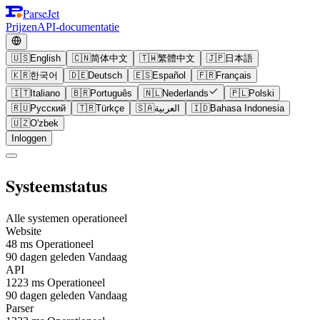
ParseJet
Prijzen
API-documentatie
🇺🇸
English
🇨🇳
简体中文
🇹🇼
繁體中文
🇯🇵
日本語
🇰🇷
한국어
🇩🇪
Deutsch
🇪🇸
Español
🇫🇷
Français
🇮🇹
Italiano
🇧🇷
Português
🇳🇱
Nederlands
🇵🇱
Polski
🇷🇺
Русский
🇹🇷
Türkçe
🇸🇦
العربية
🇮🇩
Bahasa Indonesia
🇺🇿
O'zbek
Inloggen
Systeemstatus
Alle systemen operationeel
Website
48 ms
Operationeel
90 dagen geleden
Vandaag
API
1223 ms
Operationeel
90 dagen geleden
Vandaag
Parser