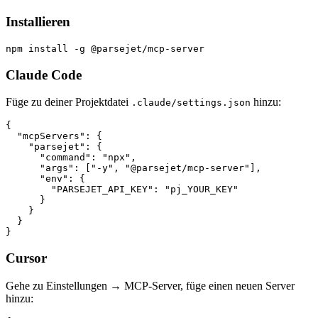
Installieren
npm install -g @parsejet/mcp-server
Claude Code
Füge zu deiner Projektdatei
hinzu:
.claude/settings.json
{

  "mcpServers": {

    "parsejet": {

      "command": "npx",

      "args": ["-y", "@parsejet/mcp-server"],

      "env": {

        "PARSEJET_API_KEY": "pj_YOUR_KEY"

      }

    }

  }

}
Cursor
Gehe zu Einstellungen → MCP-Server, füge einen neuen Server
hinzu: