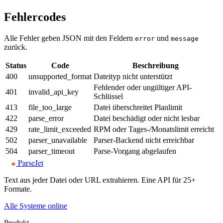
Fehlercodes
Alle Fehler geben JSON mit den Feldern
und
error
message
zurück.
Status
Code
Beschreibung
400
unsupported_format
Dateityp nicht unterstützt
Fehlender oder ungültiger API-
401
invalid_api_key
Schlüssel
413
file_too_large
Datei überschreitet Planlimit
422
parse_error
Datei beschädigt oder nicht lesbar
429
rate_limit_exceeded
RPM oder Tages-/Monatslimit erreicht
502
parser_unavailable
Parser-Backend nicht erreichbar
504
parser_timeout
Parse-Vorgang abgelaufen
ParseJet
Text aus jeder Datei oder URL extrahieren. Eine API für 25+
Formate.
Alle Systeme online
Produkt