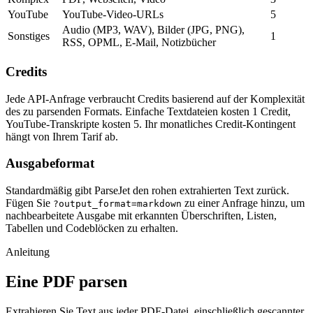
YouTube
YouTube-Video-URLs
5
Audio (MP3, WAV), Bilder (JPG, PNG),
Sonstiges
1
RSS, OPML, E-Mail, Notizbücher
Credits
Jede API-Anfrage verbraucht Credits basierend auf der Komplexität
des zu parsenden Formats. Einfache Textdateien kosten 1 Credit,
YouTube-Transkripte kosten 5. Ihr monatliches Credit-Kontingent
hängt von Ihrem Tarif ab.
Ausgabeformat
Standardmäßig gibt ParseJet den rohen extrahierten Text zurück.
Fügen Sie
zu einer Anfrage hinzu, um
?output_format=markdown
nachbearbeitete Ausgabe mit erkannten Überschriften, Listen,
Tabellen und Codeblöcken zu erhalten.
Anleitung
Eine PDF parsen
Extrahieren Sie Text aus jeder PDF-Datei, einschließlich gescannter