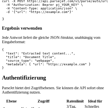
curl -X POST https://api.parsejet.com/v1/parse/auto/url
  -H "Authorization: Bearer pj_YOUR_KEY" \

  -H "Content-Type: application/json" \

  -d '{"url": "https://example.com"}'
3
Ergebnis verwenden
Jede Antwort liefert die gleiche JSON-Struktur, unabhängig vom
Eingabeformat:
{

  "text": "Extracted text content...",

  "title": "Document Title",

  "source_type": "webpage",

  "metadata": { "url": "https://example.com" }

}
Authentifizierung
ParseJet bietet drei Zugriffsebenen. Sie können die API sofort ohne
Authentifizierung nutzen.
Ebene
Zugriff
Ratenlimit
Ideal für
3/Tag,
Schnelles