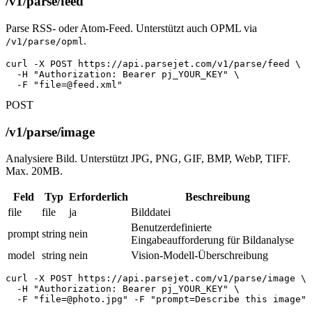
/v1/parse/feed
Parse RSS- oder Atom-Feed. Unterstützt auch OPML via
.
/v1/parse/opml
curl -X POST https://api.parsejet.com/v1/parse/feed \

  -H "Authorization: Bearer pj_YOUR_KEY" \

  -F "
file=@feed.xml
"
POST
/v1/parse/image
Analysiere Bild. Unterstützt JPG, PNG, GIF, BMP, WebP, TIFF.
Max. 20MB.
Feld
Typ
Erforderlich
Beschreibung
file
file
ja
Bilddatei
Benutzerdefinierte
prompt
string
nein
Eingabeaufforderung für Bildanalyse
model
string
nein
Vision-Modell-Überschreibung
curl -X POST https://api.parsejet.com/v1/parse/image \

  -H "Authorization: Bearer pj_YOUR_KEY" \

  -F "
file=@photo.jpg
" -F "prompt=Describe this image"