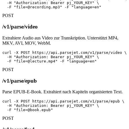
  -H "Authorization: Bearer pj_YOUR_KEY" \

  -F "
file=@recording.mp3
" -F "language=en"
POST
/v1/parse/video
Extrahiere Audio aus Video zur Transkription. Unterstützt MP4,
MKV, AVI, MOV, WebM.
curl -X POST https://api.parsejet.com/v1/parse/video \

  -H "Authorization: Bearer pj_YOUR_KEY" \

  -F "
file=@lecture.mp4
" -F "language=en"
POST
/v1/parse/epub
Parse EPUB-E-Book. Extrahiert nach Kapiteln organisierten Text.
curl -X POST https://api.parsejet.com/v1/parse/epub \

  -H "Authorization: Bearer pj_YOUR_KEY" \

  -F "
file=@book.epub
"
POST