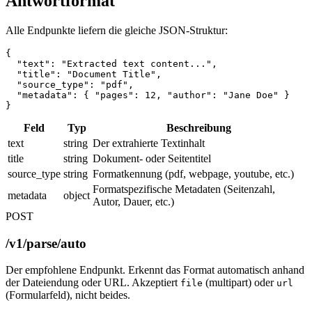
Antwortformat
Alle Endpunkte liefern die gleiche JSON-Struktur:
{

  "text": "Extracted text content...",

  "title": "Document Title",

  "source_type": "pdf",

  "metadata": { "pages": 12, "author": "Jane Doe" }

}
Feld
Typ
Beschreibung
text
string
Der extrahierte Textinhalt
title
string
Dokument- oder Seitentitel
source_type
string
Formatkennung (pdf, webpage, youtube, etc.)
Formatspezifische Metadaten (Seitenzahl,
metadata
object
Autor, Dauer, etc.)
POST
/v1/parse/auto
Der empfohlene Endpunkt. Erkennt das Format automatisch anhand
der Dateiendung oder URL. Akzeptiert
(multipart) oder
file
url
(Formularfeld), nicht beides.