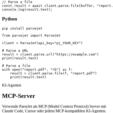
// Parse a file

const result = await client.parse.file(buffer, "report.
console.log(result.text);
Python
pip install parsejet
from parsejet import ParseJet

client = ParseJet(api_key="pj_YOUR_KEY")

# Parse a URL

result = client.parse.url("https://example.com")

print(result.text)

# Parse a file

with open("report.pdf", "rb") as f:

    result = client.parse.file(f, "report.pdf")

    print(result.text)
KI-Agenten
MCP-Server
Verwende ParseJet als MCP (Model Context Protocol) Server mit
Claude Code, Cursor oder jedem MCP-kompatiblen KI-Agenten.