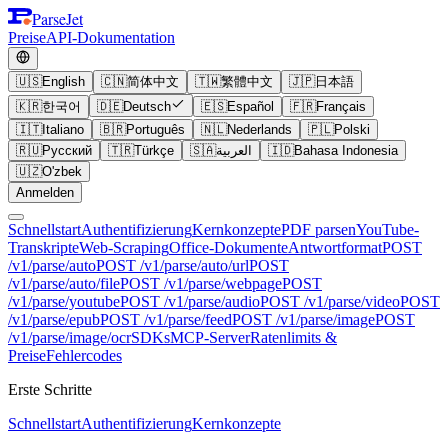
ParseJet
Preise
API-Dokumentation
🇺🇸
English
🇨🇳
简体中文
🇹🇼
繁體中文
🇯🇵
日本語
🇰🇷
한국어
🇩🇪
Deutsch
🇪🇸
Español
🇫🇷
Français
🇮🇹
Italiano
🇧🇷
Português
🇳🇱
Nederlands
🇵🇱
Polski
🇷🇺
Русский
🇹🇷
Türkçe
🇸🇦
العربية
🇮🇩
Bahasa Indonesia
🇺🇿
O'zbek
Anmelden
Schnellstart
Authentifizierung
Kernkonzepte
PDF parsen
YouTube-
Transkripte
Web-Scraping
Office-Dokumente
Antwortformat
POST
/v1/parse/auto
POST /v1/parse/auto/url
POST
/v1/parse/auto/file
POST /v1/parse/webpage
POST
/v1/parse/youtube
POST /v1/parse/audio
POST /v1/parse/video
POST
/v1/parse/epub
POST /v1/parse/feed
POST /v1/parse/image
POST
/v1/parse/image/ocr
SDKs
MCP-Server
Ratenlimits &
Preise
Fehlercodes
Erste Schritte
Schnellstart
Authentifizierung
Kernkonzepte