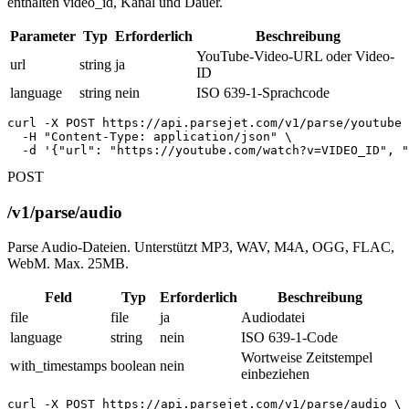
enthalten video_id, Kanal und Dauer.
Parameter
Typ
Erforderlich
Beschreibung
YouTube-Video-URL oder Video-
url
string
ja
ID
language
string
nein
ISO 639-1-Sprachcode
curl -X POST https://api.parsejet.com/v1/parse/youtube 
  -H "Content-Type: application/json" \

  -d '{"url": "https://youtube.com/watch?v=VIDEO_ID", "
POST
/v1/parse/audio
Parse Audio-Dateien. Unterstützt MP3, WAV, M4A, OGG, FLAC,
WebM. Max. 25MB.
Feld
Typ
Erforderlich
Beschreibung
file
file
ja
Audiodatei
language
string
nein
ISO 639-1-Code
Wortweise Zeitstempel
with_timestamps
boolean
nein
einbeziehen
curl -X POST https://api.parsejet.com/v1/parse/audio \
