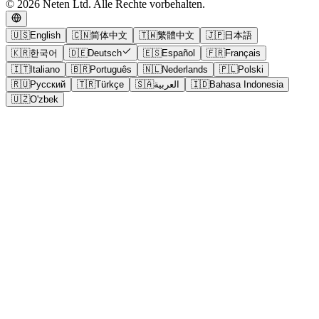
© 2026 Neten Ltd. Alle Rechte vorbehalten.
🇺🇸
English
🇨🇳
简体中文
🇹🇼
繁體中文
🇯🇵
日本語
🇰🇷
한국어
🇩🇪
Deutsch
🇪🇸
Español
🇫🇷
Français
🇮🇹
Italiano
🇧🇷
Português
🇳🇱
Nederlands
🇵🇱
Polski
🇷🇺
Русский
🇹🇷
Türkçe
🇸🇦
العربية
🇮🇩
Bahasa Indonesia
🇺🇿
O'zbek