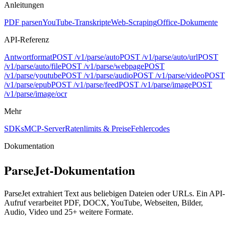
Anleitungen
PDF parsen
YouTube-Transkripte
Web-Scraping
Office-Dokumente
API-Referenz
Antwortformat
POST /v1/parse/auto
POST /v1/parse/auto/url
POST
/v1/parse/auto/file
POST /v1/parse/webpage
POST
/v1/parse/youtube
POST /v1/parse/audio
POST /v1/parse/video
POST
/v1/parse/epub
POST /v1/parse/feed
POST /v1/parse/image
POST
/v1/parse/image/ocr
Mehr
SDKs
MCP-Server
Ratenlimits & Preise
Fehlercodes
Dokumentation
ParseJet-Dokumentation
ParseJet extrahiert Text aus beliebigen Dateien oder URLs. Ein API-
Aufruf verarbeitet PDF, DOCX, YouTube, Webseiten, Bilder,
Audio, Video und 25+ weitere Formate.