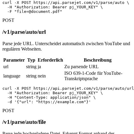
curl -X POST https://api.parsejet.com/v1/parse/auto \

  -H "Authorization: Bearer pj_YOUR_KEY" \

  -F "
file=@document.pdf
"
POST
/v1/parse/auto/url
Parse jede URL. Unterscheidet automatisch zwischen YouTube und
regulären Webseiten.
Parameter
Typ
Erforderlich
Beschreibung
url
string
ja
Zu parsende URL
ISO 639-1-Code für YouTube-
language
string
nein
Transkriptsprache
curl -X POST https://api.parsejet.com/v1/parse/auto/url
  -H "Authorization: Bearer pj_YOUR_KEY" \

  -H "Content-Type: application/json" \

  -d '{"url": "https://example.com"}'
POST
/v1/parse/auto/file
Parse jede hochgeladene Datei. Erkennt Format anhand der