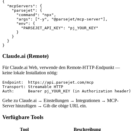
{

  "mcpServers": {

    "parsejet": {

      "command": "npx",

      "args": ["-y", "@parsejet/mcp-server"],

      "env": {

        "PARSEJET_API_KEY": "pj_YOUR_KEY"

      }

    }

  }

}
Claude.ai (Remote)
Für Claude.ai Web, verwende den Remote-HTTP-Endpunkt —
keine lokale Installation nötig:
Endpoint:  https://api.parsejet.com/mcp

Transport: Streamable HTTP

Auth:      Bearer pj_YOUR_KEY (in Authorization header)
Gehe zu Claude.ai → Einstellungen → Integrationen → MCP-
Server hinzufügen → Gib die obige URL ein.
Verfügbare Tools
Tool
Beschreibung