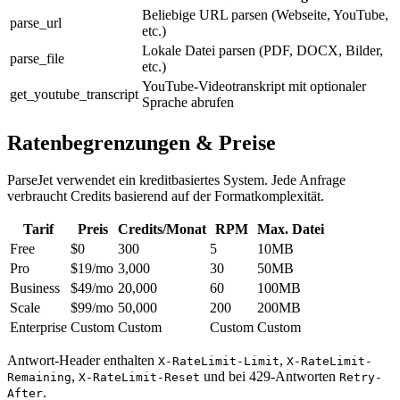
Beliebige URL parsen (Webseite, YouTube,
parse_url
etc.)
Lokale Datei parsen (PDF, DOCX, Bilder,
parse_file
etc.)
YouTube-Videotranskript mit optionaler
get_youtube_transcript
Sprache abrufen
Ratenbegrenzungen & Preise
ParseJet verwendet ein kreditbasiertes System. Jede Anfrage
verbraucht Credits basierend auf der Formatkomplexität.
Tarif
Preis
Credits/Monat
RPM
Max. Datei
Free
$0
300
5
10MB
Pro
$19/mo
3,000
30
50MB
Business
$49/mo
20,000
60
100MB
Scale
$99/mo
50,000
200
200MB
Enterprise
Custom
Custom
Custom
Custom
Antwort-Header enthalten
,
X-RateLimit-Limit
X-RateLimit-
,
und bei 429-Antworten
Remaining
X-RateLimit-Reset
Retry-
.
After