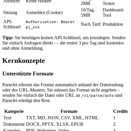
Anonym
Keine Header
2MB
Testen
10/Tag,
Dashboard-
Sitzung
Anmelden (Cookie)
5MB
Tool
API-
Authorization: Bearer
Nach Tarif
Produktion
Schlüssel
pj_xxx
Tipp:
Sie benötigen keinen API-Schlüssel, um loszulegen. Senden
Sie einfach Anfragen direkt — die ersten 3 pro Tag sind kostenlos
und ohne Anmeldung.
Kernkonzepte
Unterstützte Formate
ParseJet erkennt das Format automatisch anhand der Dateiendung
oder des URL-Musters. Sie müssen das Format nicht angeben –
senden Sie einfach die Datei oder URL an
und
/v1/parse/auto
ParseJet erledigt den Rest.
Kategorie
Formate
Credits
Text
TXT, MD, JSON, CSV, XML, HTML
1
Dokumente
DOCX, PPTX, XLSX, EPUB
2
Komplex
PDF, Webseiten, Video
3