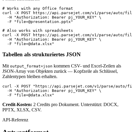
# Works with any Office format

curl -X POST https://api.parsejet.com/v1/parse/auto/fil
  -H "Authorization: Bearer pj_YOUR_KEY" \

  -F "
file=@presentation.pptx
"

# Also works with spreadsheets

curl -X POST https://api.parsejet.com/v1/parse/auto/fil
  -H "Authorization: Bearer pj_YOUR_KEY" \

  -F "
file=@data.xlsx
"
Tabellen als strukturiertes JSON
Mit
kommen CSV- und Excel-Zeilen als
output_format=json
JSON-Array von Objekten zurück — Kopfzeile als Schlüssel,
Zahlentypen bleiben erhalten.
curl -X POST "https://api.parsejet.com/v1/parse/auto/fi
  -H "Authorization: Bearer pj_YOUR_KEY" \

  -F "
file=@data.xlsx
"
Credit-Kosten:
2 Credits pro Dokument. Unterstützt: DOCX,
PPTX, XLSX, CSV.
API-Referenz