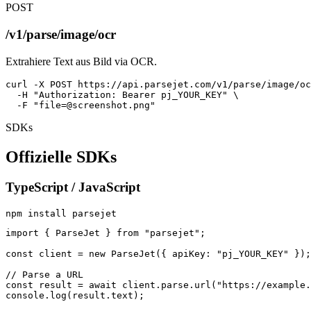
POST
/v1/parse/image/ocr
Extrahiere Text aus Bild via OCR.
curl -X POST https://api.parsejet.com/v1/parse/image/oc
  -H "Authorization: Bearer pj_YOUR_KEY" \

  -F "
file=@screenshot.png
"
SDKs
Offizielle SDKs
TypeScript / JavaScript
npm install parsejet
import { ParseJet } from "parsejet";

const client = new ParseJet({ apiKey: "pj_YOUR_KEY" });

// Parse a URL

const result = await client.parse.url("https://example.
console.log(result.text);
