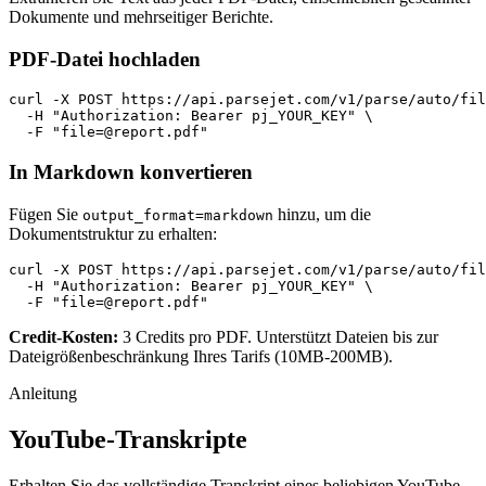
Dokumente und mehrseitiger Berichte.
PDF-Datei hochladen
curl -X POST https://api.parsejet.com/v1/parse/auto/fil
  -H "Authorization: Bearer pj_YOUR_KEY" \

  -F "
file=@report.pdf
"
In Markdown konvertieren
Fügen Sie
hinzu, um die
output_format=markdown
Dokumentstruktur zu erhalten:
curl -X POST https://api.parsejet.com/v1/parse/auto/fil
  -H "Authorization: Bearer pj_YOUR_KEY" \

  -F "
file=@report.pdf
"
Credit-Kosten:
3 Credits pro PDF. Unterstützt Dateien bis zur
Dateigrößenbeschränkung Ihres Tarifs (10MB-200MB).
Anleitung
YouTube-Transkripte
Erhalten Sie das vollständige Transkript eines beliebigen YouTube-