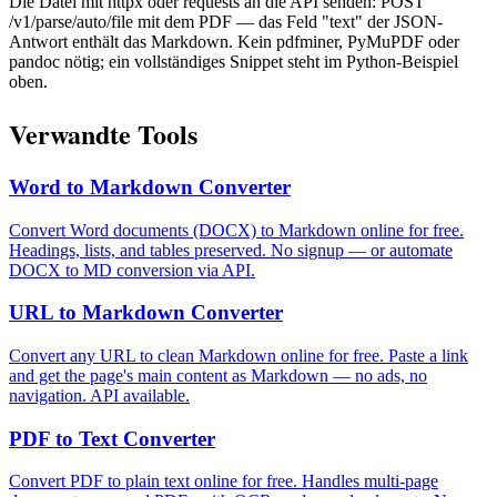
Die Datei mit httpx oder requests an die API senden: POST
/v1/parse/auto/file mit dem PDF — das Feld "text" der JSON-
Antwort enthält das Markdown. Kein pdfminer, PyMuPDF oder
pandoc nötig; ein vollständiges Snippet steht im Python-Beispiel
oben.
Verwandte Tools
Word to Markdown Converter
Convert Word documents (DOCX) to Markdown online for free.
Headings, lists, and tables preserved. No signup — or automate
DOCX to MD conversion via API.
URL to Markdown Converter
Convert any URL to clean Markdown online for free. Paste a link
and get the page's main content as Markdown — no ads, no
navigation. API available.
PDF to Text Converter
Convert PDF to plain text online for free. Handles multi-page