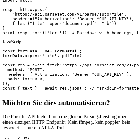
import httpx

resp = httpx.post(

    "https://api.parsejet.com/v1/parse/auto/file",

    headers={"Authorization": "Bearer YOUR_API_KEY"},

    files={"file": open("document.pdf", "rb")},

)

print(resp.json()["text"])  # Markdown with headings, t
JavaScript
const formData = new FormData();

formData.append("file", pdfFile);

const res = await fetch("https://api.parsejet.com/v1/pa
  method: "POST",

  headers: { Authorization: "Bearer YOUR_API_KEY" },

  body: formData,

});

const { text } = await res.json(); // Markdown-formatte
Möchten Sie dies automatisieren?
Die ParseJet API bietet Ihnen die gleiche Parsing-Leistung über
einen einzigen HTTP-Endpunkt. Kein ffmpeg, kein poppler, kein
tesseract — nur ein API-Aufruf.
curl -X POST