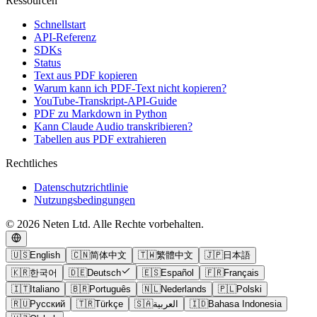
Ressourcen
Schnellstart
API-Referenz
SDKs
Status
Text aus PDF kopieren
Warum kann ich PDF-Text nicht kopieren?
YouTube-Transkript-API-Guide
PDF zu Markdown in Python
Kann Claude Audio transkribieren?
Tabellen aus PDF extrahieren
Rechtliches
Datenschutzrichtlinie
Nutzungsbedingungen
© 2026 Neten Ltd. Alle Rechte vorbehalten.
🇺🇸
English
🇨🇳
简体中文
🇹🇼
繁體中文
🇯🇵
日本語
🇰🇷
한국어
🇩🇪
Deutsch
🇪🇸
Español
🇫🇷
Français
🇮🇹
Italiano
🇧🇷
Português
🇳🇱
Nederlands
🇵🇱
Polski
🇷🇺
Русский
🇹🇷
Türkçe
🇸🇦
العربية
🇮🇩
Bahasa Indonesia