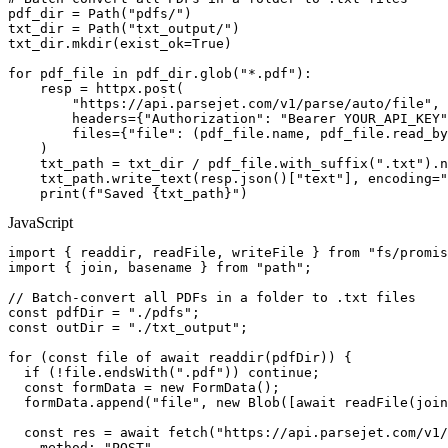
pdf_dir = Path("pdfs/")

txt_dir = Path("txt_output/")

txt_dir.mkdir(exist_ok=True)

for pdf_file in pdf_dir.glob("*.pdf"):

    resp = httpx.post(

        "https://api.parsejet.com/v1/parse/auto/file",

        headers={"Authorization": "Bearer YOUR_API_KEY"
        files={"file": (pdf_file.name, pdf_file.read_by
    )

    txt_path = txt_dir / pdf_file.with_suffix(".txt").n
    txt_path.write_text(resp.json()["text"], encoding="
    print(f"Saved {txt_path}")
JavaScript
import { readdir, readFile, writeFile } from "fs/promis
import { join, basename } from "path";

// Batch-convert all PDFs in a folder to .txt files

const pdfDir = "./pdfs";

const outDir = "./txt_output";

for (const file of await readdir(pdfDir)) {

  if (!file.endsWith(".pdf")) continue;

  const formData = new FormData();

  formData.append("file", new Blob([await readFile(join
  const res = await fetch("https://api.parsejet.com/v1/
    method: "POST",
