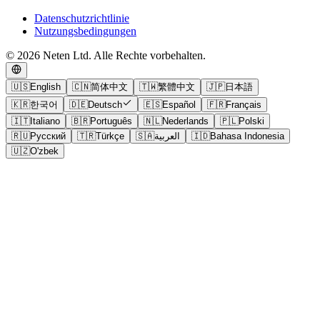
Datenschutzrichtlinie
Nutzungsbedingungen
© 2026 Neten Ltd. Alle Rechte vorbehalten.
🇺🇸
English
🇨🇳
简体中文
🇹🇼
繁體中文
🇯🇵
日本語
🇰🇷
한국어
🇩🇪
Deutsch
🇪🇸
Español
🇫🇷
Français
🇮🇹
Italiano
🇧🇷
Português
🇳🇱
Nederlands
🇵🇱
Polski
🇷🇺
Русский
🇹🇷
Türkçe
🇸🇦
العربية
🇮🇩
Bahasa Indonesia
🇺🇿
O'zbek