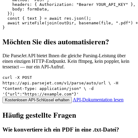
    headers: { Authorization: "Bearer YOUR_API_KEY" },

    body: formData,

  });

  const { text } = await res.json();

  await writeFile(join(outDir, basename(file, ".pdf") +
}
Möchten Sie dies automatisieren?
Die ParseJet API bietet Ihnen die gleiche Parsing-Leistung über
einen einzigen HTTP-Endpunkt. Kein ffmpeg, kein poppler, kein
tesseract — nur ein API-Aufruf.
curl -X POST
https://api.parsejet.com/v1/parse/auto/url \ -H
"Content-Type: application/json" \ -d
'{"url":"https://example.com"}'
API-Dokumentation lesen
Kostenlosen API-Schlüssel erhalten
Häufig gestellte Fragen
Wie konvertiere ich ein PDF in eine .txt-Datei?