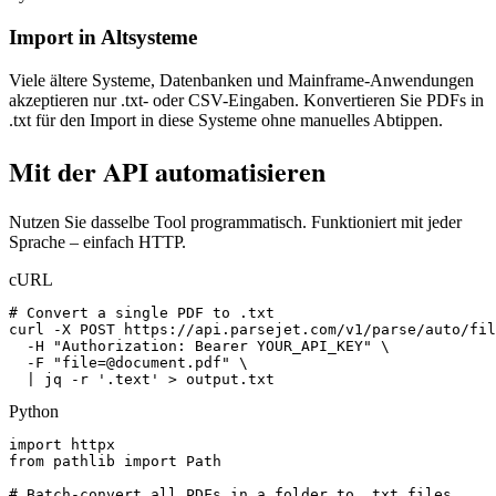
Import in Altsysteme
Viele ältere Systeme, Datenbanken und Mainframe-Anwendungen
akzeptieren nur .txt- oder CSV-Eingaben. Konvertieren Sie PDFs in
.txt für den Import in diese Systeme ohne manuelles Abtippen.
Mit der API automatisieren
Nutzen Sie dasselbe Tool programmatisch. Funktioniert mit jeder
Sprache – einfach HTTP.
cURL
# Convert a single PDF to .txt

curl -X POST https://api.parsejet.com/v1/parse/auto/fil
  -H "Authorization: Bearer YOUR_API_KEY" \

  -F "
file=@document.pdf
" \

  | jq -r '.text' > output.txt
Python
import httpx

from pathlib import Path

# Batch-convert all PDFs in a folder to .txt files
