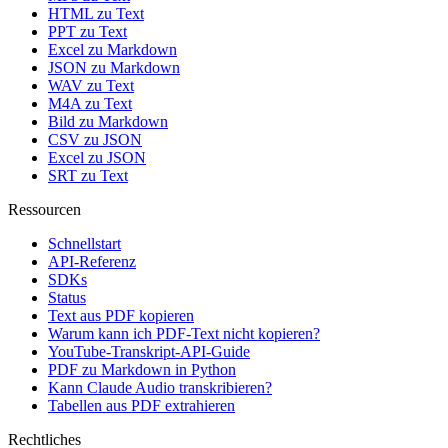
HTML zu Text
PPT zu Text
Excel zu Markdown
JSON zu Markdown
WAV zu Text
M4A zu Text
Bild zu Markdown
CSV zu JSON
Excel zu JSON
SRT zu Text
Ressourcen
Schnellstart
API-Referenz
SDKs
Status
Text aus PDF kopieren
Warum kann ich PDF-Text nicht kopieren?
YouTube-Transkript-API-Guide
PDF zu Markdown in Python
Kann Claude Audio transkribieren?
Tabellen aus PDF extrahieren
Rechtliches