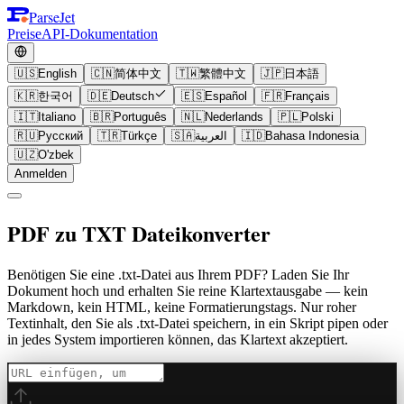
ParseJet
Preise
API-Dokumentation
🇺🇸
English
🇨🇳
简体中文
🇹🇼
繁體中文
🇯🇵
日本語
🇰🇷
한국어
🇩🇪
Deutsch
🇪🇸
Español
🇫🇷
Français
🇮🇹
Italiano
🇧🇷
Português
🇳🇱
Nederlands
🇵🇱
Polski
🇷🇺
Русский
🇹🇷
Türkçe
🇸🇦
العربية
🇮🇩
Bahasa Indonesia
🇺🇿
O'zbek
Anmelden
PDF zu TXT Dateikonverter
Benötigen Sie eine .txt-Datei aus Ihrem PDF? Laden Sie Ihr
Dokument hoch und erhalten Sie reine Klartextausgabe — kein
Markdown, kein HTML, keine Formatierungstags. Nur roher
Textinhalt, den Sie als .txt-Datei speichern, in ein Skript pipen oder
in jedes System importieren können, das Klartext akzeptiert.