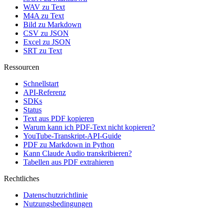
WAV zu Text
M4A zu Text
Bild zu Markdown
CSV zu JSON
Excel zu JSON
SRT zu Text
Ressourcen
Schnellstart
API-Referenz
SDKs
Status
Text aus PDF kopieren
Warum kann ich PDF-Text nicht kopieren?
YouTube-Transkript-API-Guide
PDF zu Markdown in Python
Kann Claude Audio transkribieren?
Tabellen aus PDF extrahieren
Rechtliches
Datenschutzrichtlinie
Nutzungsbedingungen