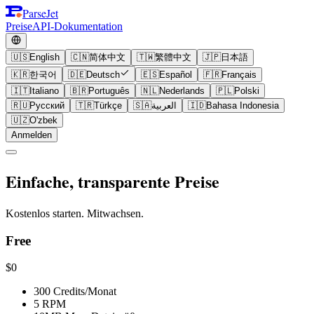
ParseJet
Preise
API-Dokumentation
🇺🇸
English
🇨🇳
简体中文
🇹🇼
繁體中文
🇯🇵
日本語
🇰🇷
한국어
🇩🇪
Deutsch
🇪🇸
Español
🇫🇷
Français
🇮🇹
Italiano
🇧🇷
Português
🇳🇱
Nederlands
🇵🇱
Polski
🇷🇺
Русский
🇹🇷
Türkçe
🇸🇦
العربية
🇮🇩
Bahasa Indonesia
🇺🇿
O'zbek
Anmelden
Einfache, transparente Preise
Kostenlos starten. Mitwachsen.
Free
$0
300 Credits/Monat
5 RPM